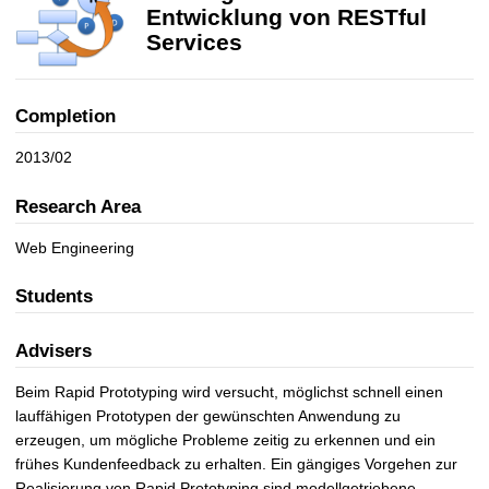
E
Entwicklung von RESTful
n
Services
t
w
i
Completion
c
k
2013/02
l
u
Research Area
n
Web Engineering
g
v
Students
o
n
R
Advisers
E
Beim Rapid Prototyping wird versucht, möglichst schnell einen
S
lauffähigen Prototypen der gewünschten Anwendung zu
T
erzeugen, um mögliche Probleme zeitig zu erkennen und ein
f
frühes Kundenfeedback zu erhalten. Ein gängiges Vorgehen zur
u
Realisierung von Rapid Prototyping sind modellgetriebene