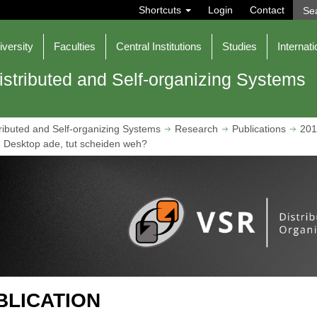
S
Shortcuts
Login
Contact
e
a
r
iversity
Faculties
Central Institutions
Studies
Internati
c
h
istributed and Self-organizing Systems
ributed and Self-organizing Systems
Research
Publications
201
 Desktop ade, tut scheiden weh?
BLICATION