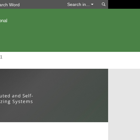
Search
Search in...
onal
1