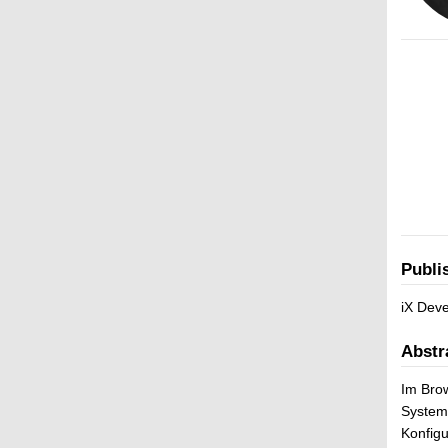
Publi
iX Deve
Abstr
Im Brow
System
Konfigu