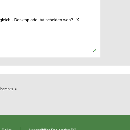
leich - Desktop ade, tut scheiden weh?. iX
hemnitz
[de]