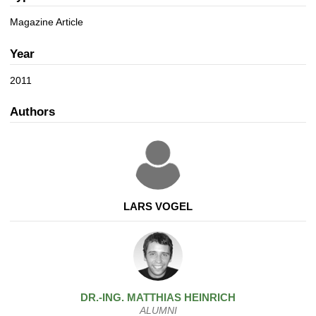
a
n
t
Magazine Article
i
o
Year
n
2011
Authors
LARS VOGEL
DR.-ING.
MATTHIAS
HEINRICH
ALUMNI